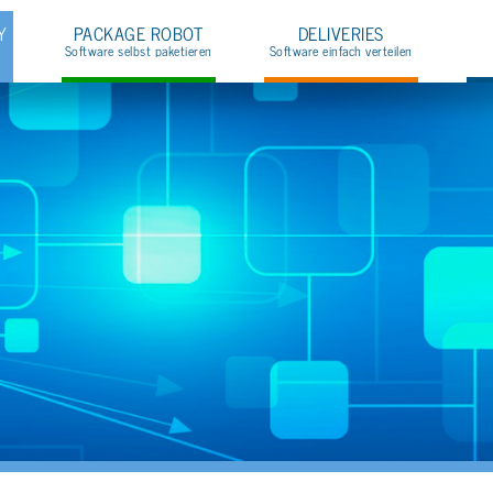
Y
PA­CKA­GE ROBOT
DE­LI­VE­RIES
Soft­ware selbst pa­ke­tie­ren
Soft­ware ein­fach ver­tei­len
Üb