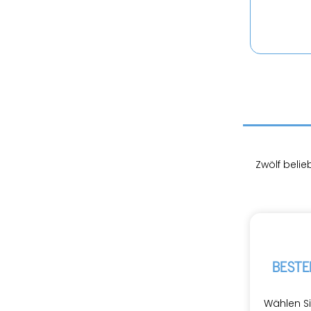
Zwölf be­lie
BE­STE
Wäh­len Si