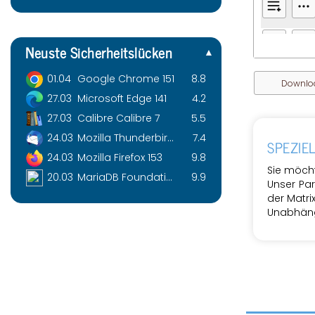
Neus­te Si­cher­heits­lü­cken
01.04
Goog­le Chro­me 151
8.8
Down­lo
27.03
Mi­cro­soft Edge 141
4.2
27.03
Ca­libre Ca­libre 7
5.5
24.03
Mo­zil­la Thun­der­bird ESR 153
7.4
SPE­ZI­
24.03
Mo­zil­la Fire­fox 153
9.8
Sie möch­
20.03
Ma­riaDB Founda­ti­on Ma­riaDB 10
9.9
Unser Part
der Ma­tri
Un­ab­hän­