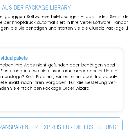
EN AUS DER
PA­CKA­GE LI­BRA­RY
für alle gän­gi­gen Soft­ware­ver­teil-Lö­sun­gen – das fin­den Sie in der
 Sie per Knopf­druck au­to­ma­ti­siert in Ihre Ver­teil­soft­ware. Hand­ar
gen, die Sie be­nö­ti­gen und star­ten Sie die Clue­biz
Pa­cka­ge Li
i­vi­du­al­pa­ke­te
 haben ihre Apps nicht ge­fun­den oder be­nö­ti­gen spe­zi­
e Ein­stel­lun­gen etwa eine In­ven­tar­num­mer oder ihr Un­ter­
mens­lo­go? Kein Pro­blem, wir er­stel­len auch In­di­vi­du­al­
ke­te exakt nach Ihren Vor­ga­ben. Für die Be­stel­lung ver­
­den Sie ein­fach den
Pa­cka­ge Order Wi­zard.
RANS­PA­REN­TER FIX­PREIS FÜR DIE ER­STEL­LUNG