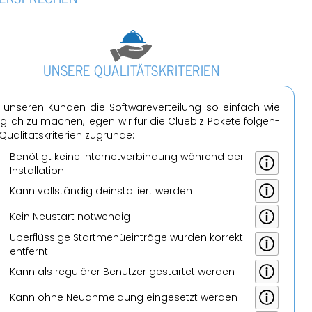
UN­SE­RE QUA­LI­TÄTS­KRI­TE­RI­EN
un­se­ren Kun­den die Soft­ware­ver­tei­lung so ein­fach wie
­lich zu ma­chen, legen wir für die Clue­biz Pa­ke­te fol­gen­
ua­li­täts­kri­te­ri­en zu­grun­de:
Be­nö­tigt keine In­ter­net­ver­bin­dung wäh­rend der
In­stal­la­ti­on
Kann voll­stän­dig de­instal­liert wer­den
Kein Neu­start not­wen­dig
Über­flüs­si­ge Start­menü­ein­trä­ge wur­den kor­rekt
ent­fernt
Kann als re­gu­lä­rer Be­nut­zer ge­star­tet wer­den
Kann ohne Neu­an­mel­dung ein­ge­setzt wer­den