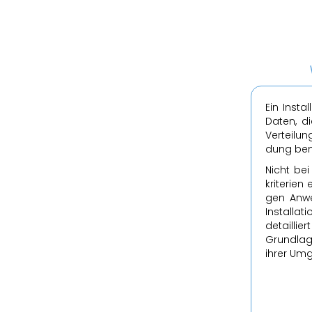
Ein In­stal
Daten, di
Ver­tei­lu
dung be­nö
Nicht bei
kri­te­ri­e
gen An­wen
In­stal­la
de­tail­l
Grund­la­
ihrer Um­g