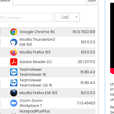
akete
Liste
(all)
Account
sung
ny
Google Chrome 151
151.0.7922.109
adname
Mozilla Thunderbird
153.0.2.0
ESR 153
s
ion name
Mozilla Firefox 153
153.0.3.0
on of
Adobe Reader DC
26.1.21771.0
Select an Option
y
TeamViewer
15.80.4.0
nant ID
TeamViewer 15
TeamViewer
 now
15.80.4.0
Un
Connect Library
TeamViewer QS 15
CHF
cy
im
Mozilla Firefox ESR 153
153.0.0.0
tä
English
ge
un
Zoom Zoom
7.1.5.43453
Workplace 7
Ne
NotepadPlusPlus
Si
Speichern