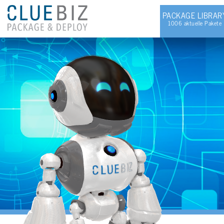
PA­CKA­GE LI­BRA­R
1006 ak­tu­el­le Pa­ke­te