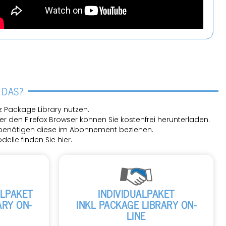
 DAS?
iz
Pa­cka­ge Li­bra­ry
nut­zen.
en Fire­fox Brow­ser kön­nen Sie kos­ten­frei her­un­ter­la­den.
be­nö­ti­gen diese im Abon­ne­ment be­zie­hen.
del­le fin­den Sie hier.
L­PA­KET
IN­DI­VI­DU­AL­PA­KET
A­RY ON­
INKL PA­CKA­GE LI­BRA­RY ON­
LINE