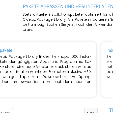
PA­KE­TE AN­PAS­SEN UND HER­UN­TER­LA­D
Stets ak­tu­el­le In­stal­la­ti­ons­pa­ke­te, op­ti­miert 
Clue­biz
Pa­cka­ge Li­bra­ry
. Alle Pa­ke­te im­por­tie­ren
beit un­nö­tig. Su­chen Sie jetzt nach den An­wen­dun­
bra­ry
.
pa­ke­te
In­d
ue­biz
Pa­cka­ge Li­bra­ry
fin­den Sie knapp 1006 In­stal­
Sie
­pa­ke­te der gän­gigs­ten Apps und Pro­gram­me. So­
el­l
er­stel­ler eine neue Ver­si­on re­least, stel­len wir das
neh­
ti­ons­pa­ket in allen wich­ti­gen For­ma­ten in­klu­si­ve MSIX
pa­
lb we­ni­ger Tage zum Down­load zur Ver­fü­gung.
wen
ei­ben Ihre An­wen­der immer auf dem neu­es­ten
T