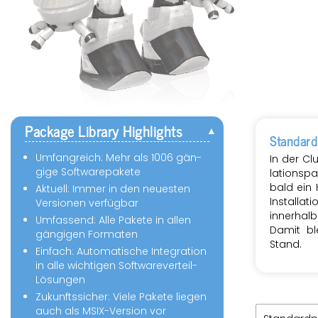
Pa­cka­ge Li­bra­ry High­lights
Stan­dard­
Um­fang­reich: Mehr als 1006 gän­
In der Cl
gi­ge Soft­ware­pa­ke­te
la­ti­ons
bald ein H
Ak­tu­ell: Immer in den neu­es­ten
In­stal­la­
Ver­sio­nen ver­füg­bar
in­ner­ha
Um­fas­send: Alle Pa­ke­te in allen
Damit bl
gän­gi­gen For­ma­ten
Stand.
Ein­fach: Au­to­ma­ti­sche In­te­gra­ti­on
in alle wich­ti­gen Soft­ware­ver­teil-
Lö­sun­gen
Zu­kunfts­si­cher: Viele Pa­ke­te lie­gen
auch als MSIX-Ver­si­on vor