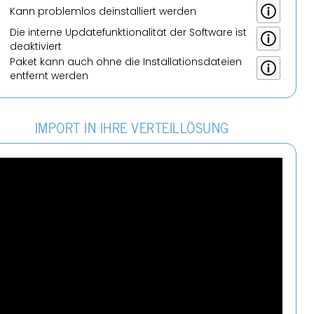
Kann pro­blem­los de­instal­liert wer­den
Die in­ter­ne Up­datefunk­tio­na­li­tät der Soft­ware ist
de­ak­ti­viert
Paket kann auch ohne die In­stal­la­ti­ons­da­tei­en
ent­fernt wer­den
IM­PORT IN IHRE VER­TEIL­LÖ­SUNG