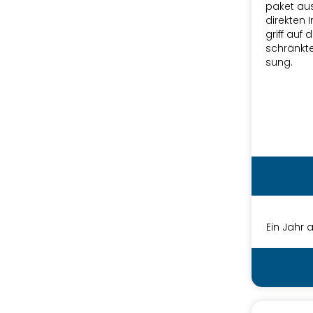
pa­ket aus
di­rek­ten
griff auf 
schränk­te
sung.
Ein Jahr a