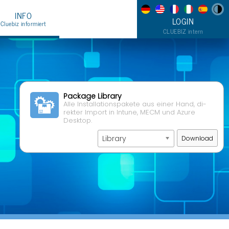
INFO
LOGIN
Clue­biz in­for­miert
CLUE­BIZ in­tern
Clue­biz News
er uns & Kon­takt
Hilfe & Sup­port
Pa­cka­ge Li­bra­ry
LOGIN
Alle In­stal­la­ti­ons­pa­ke­te aus einer Hand, di­
rek­ter Im­port in In­tu­ne, MECM und Azure
Desk­top.
Library
Down­load