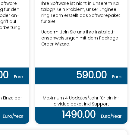
 Soft­ware­
Ihre Soft­ware ist nicht in un­se­rem Ka­
og für den
ta­log? Kein Pro­blem, unser En­gi­nee­
M oder an­
ring Team er­stellt das Soft­ware­pa­ket
griff auf
für Sie!
­ar­bei­tung
Ue­ber­mit­teln Sie uns Ihre In­stal­la­ti­
ons­an­wei­sun­gen mit dem
Pa­cka­ge
Order Wi­zard
.
.00
590.00
Euro
Euro
n Ein­zel­pa­
Ma­xi­mum 4 Up­dates/Jahr für ein In­
di­vi­du­al­pa­ket inkl Sup­port
0
1490.00
Euro/Year
Euro/Year