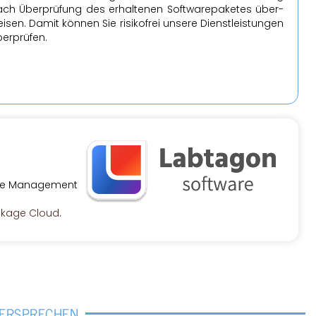
ch Über­prü­fung des er­hal­te­nen Soft­ware­pa­ke­tes über­
i­sen. Damit kön­nen Sie ri­si­ko­frei un­se­re Dienst­leis­tun­gen
er­prü­fen.
vice Ma­nage­ment
cka­ge Cloud
.
VER­SPRE­CHEN