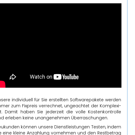
­se­re in­di­vi­du­ell für Sie er­stell­ten Soft­ware­pa­ke­te wer­den
mer zum Fix­preis ver­rech­net, un­ge­ach­tet der Kom­ple­xi­
t. Damit haben Sie je­der­zeit die volle Kos­ten­kon­trol­le
d er­le­ben keine un­an­ge­neh­men Über­ra­schun­gen.
u­kun­den kön­nen un­se­re Dienst­leis­tun­gen Tes­ten, indem
e eine klei­ne An­zah­lung vor­neh­men und den Rest­be­trag